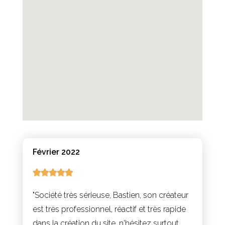
Février 2022





"Société très sérieuse, Bastien, son créateur
est très professionnel, réactif et très rapide
dans la création du site, n'hésitez surtout