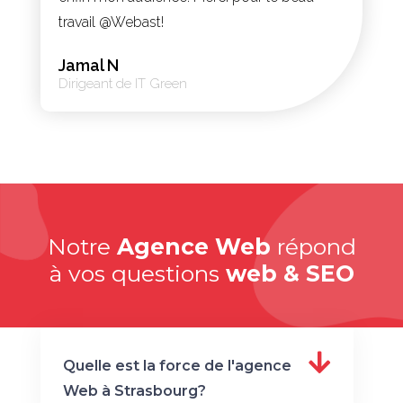
travail @Webast!
Jamal N
Dirigeant de IT Green
Notre
Agence Web
répond
à vos questions
web & SEO
Quelle est la force de l'agence
Web à Strasbourg?