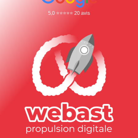
5,0 ⭐⭐⭐⭐⭐ 20 avis