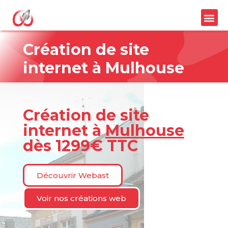
Création de site
internet à
Mulhouse
Création de site
internet à
Mulhouse
dès 1299€ TTC
Découvrir Webast
Voir nos créations web