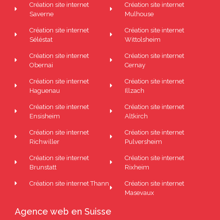
Création site internet
Création site internet
Saverne
Mulhouse
Création site internet
Création site internet
Séléstat
Wittolsheim
Création site internet
Création site internet
Obernai
Cernay
Création site internet
Création site internet
Haguenau
Illzach
Création site internet
Création site internet
Ensisheim
Altkirch
Création site internet
Création site internet
Richwiller
Pulversheim
Création site internet
Création site internet
Brunstatt
Rixheim
Création site internet Thann
Création site internet
Masevaux
Agence web en Suisse