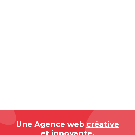
Une Agence web
créative
et
innovante.