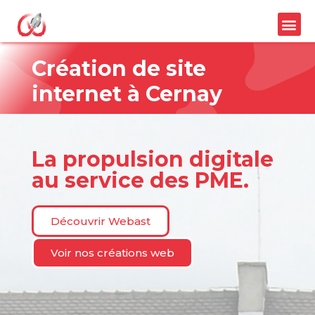
Création de site
internet à Cernay
La propulsion digitale
au service des PME.
Découvrir Webast
Voir nos créations web