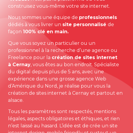
construisez vous-même votre site internet.
Nous sommes une équipe de
professionnels
dédiés à vous livrer un
site personnalisé
de
façon
100% clé en main.
Que vous soyez un particulier ou un
professionnel à la recherche d’une agence ou
Freelance pour la
création de sites internet
à
Cernay
, vous êtes au bon endroit. Spécialiste
du digital depuis plus de 5 ans, avec une
expérience dans une grosse agence Web
d’Amérique du Nord, je réalise pour vous la
création de sites internet à Cernay et partout en
alsace.
Tous les paramètres sont respectés, mentions
légales, aspects obligatoires et éthiques, et rien
n’est laissé au hasard. L’idée est de crée un site
internet design, mobile friendly et surtout un