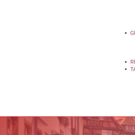
G
R
T