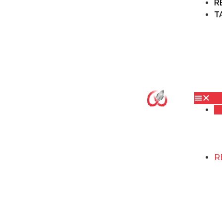
R
T
S
R