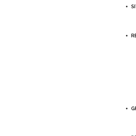
S
R
G