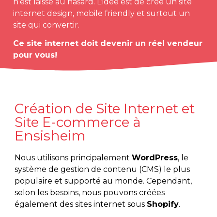
n’est laissé au hasard. L’idée est de crée un site
internet design, mobile friendly et surtout un
site qui convertir.
Ce site internet doit devenir un réel vendeur
pour vous!
Création de Site Internet et
Site E-commerce à
Ensisheim
Nous utilisons principalement
WordPress
, le
système de gestion de contenu (CMS) le plus
populaire et supporté au monde. Cependant,
selon les besoins, nous pouvons créées
également des sites internet sous
Shopify
.