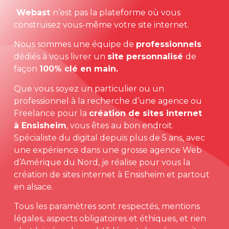
Webast
n’est pas la plateforme où vous
construisez vous-même votre site internet.
Nous sommes une équipe de
professionnels
dédiés à vous livrer un
site personnalisé
de
façon
100% clé en main.
Que vous soyez un particulier ou un
professionnel à la recherche d’une agence ou
Freelance pour la
création de sites internet
à
Ensisheim
, vous êtes au bon endroit.
Spécialiste du digital depuis plus de 5 ans, avec
une expérience dans une grosse agence Web
d’Amérique du Nord, je réalise pour vous la
création de sites internet à
Ensisheim
et partout
en alsace.
Tous les paramètres sont respectés, mentions
légales, aspects obligatoires et éthiques, et rien