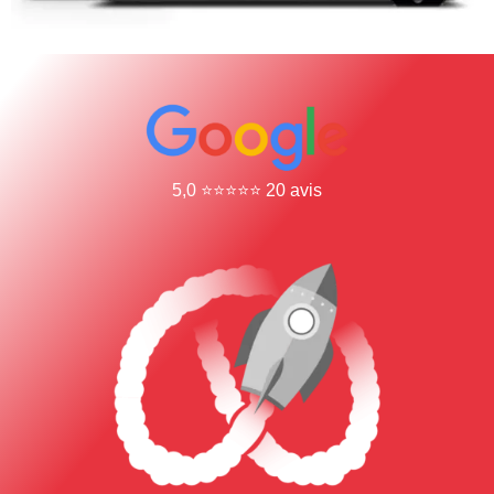
5,0 ⭐⭐⭐⭐⭐ 20 avis