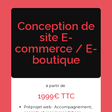
Conception de
site E-
commerce / E-
boutique
à partir de
1999€ TTC
Préprojet web : Accompagnement,