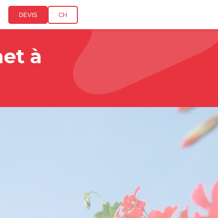
DEVIS
CH
net à