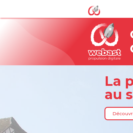
La p
au 
Découvr