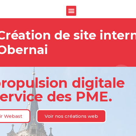
Création de site inter
Obernai
ropulsion digitale
service des PME.
ir Webast
Voir nos créations web