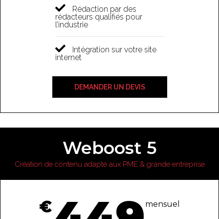
Rédaction par des
rédacteurs qualifiés pour
l’industrie
Intégration sur votre site
internet
DEMANDER UN DEVIS
Weboost 5
Création de contenu adapté aux PME & grande entreprise
449
€
mensuel