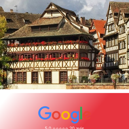
5,0 ⭐⭐⭐⭐⭐ 20 avis