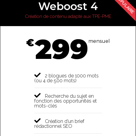
POPULAIRE
Weboost 4
Création de contenu adapté aux TPE-PME
299
€
mensuel
2 blogues de 1000 mots
(ou 4 de 500 mots)
Recherche du sujet en
fonction des opportunités et
mots-clés
Création d’un brief
rédactionnel SEO