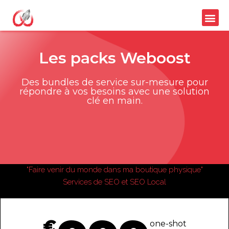
Les packs Weboost
Des bundles de service sur-mesure pour
répondre à vos besoins avec une solution
clé en main.
Weboost 1
"Faire venir du monde dans ma boutique physique"
Services de SEO et SEO Local
€
one-shot