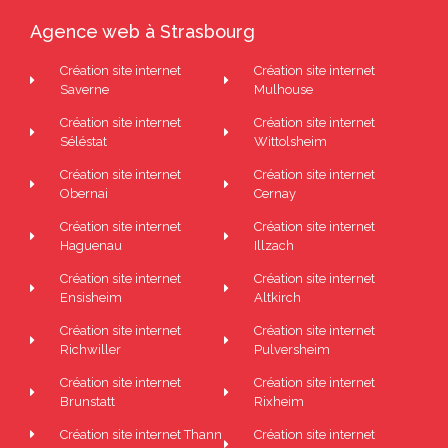
Agence web à Strasbourg
Création site internet
Création site internet
Saverne
Mulhouse
Création site internet
Création site internet
Séléstat
Wittolsheim
Création site internet
Création site internet
Obernai
Cernay
Création site internet
Création site internet
Haguenau
Illzach
Création site internet
Création site internet
Ensisheim
Altkirch
Création site internet
Création site internet
Richwiller
Pulversheim
Création site internet
Création site internet
Brunstatt
Rixheim
Création site internet Thann
Création site internet