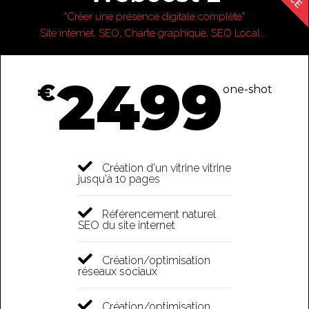
"Créer une présence digitale complète"
Site internet, SEO, Charte graphique, SEO Local... ​
2499
€
one-shot
Création d'un vitrine vitrine
jusqu'à 10 pages​
Référencement naturel
SEO du site internet​
Création/optimisation
réseaux sociaux
Création/optimisation