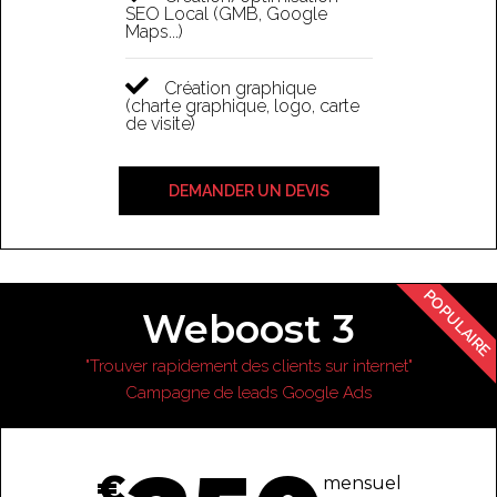
SEO Local (GMB, Google
Maps...)
Création graphique
(charte graphique, logo, carte
de visite)
DEMANDER UN DEVIS
POPULAIRE
Weboost 3
"Trouver rapidement des clients sur internet"
Campagne de leads Google Ads
€
mensuel