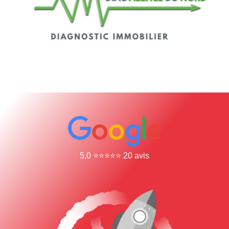
5,0 ⭐⭐⭐⭐⭐ 20 avis