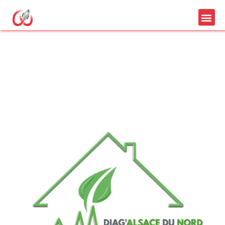
logo pas cher diag
alsace du nord