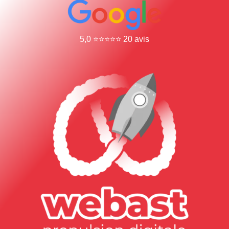
5,0 ⭐⭐⭐⭐⭐ 20 avis