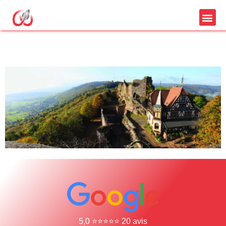
agence web saverne
5,0 ⭐⭐⭐⭐⭐ 20 avis