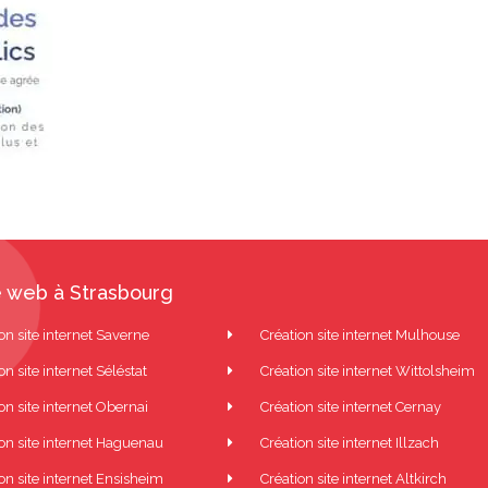
 web à Strasbourg
on site internet Saverne
Création site internet Mulhouse
on site internet Séléstat
Création site internet Wittolsheim
on site internet Obernai
Création site internet Cernay
ion site internet Haguenau
Création site internet Illzach
on site internet Ensisheim
Création site internet Altkirch