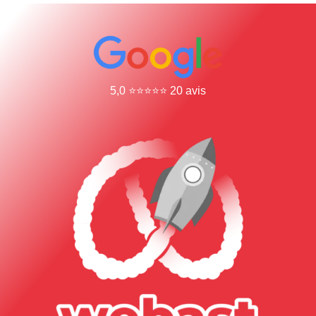
5,0 ⭐⭐⭐⭐⭐ 20 avis