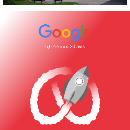
5,0 ⭐⭐⭐⭐⭐ 20 avis