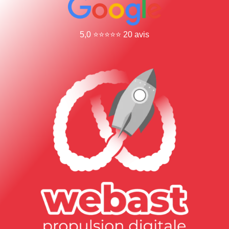
5,0 ⭐⭐⭐⭐⭐ 20 avis