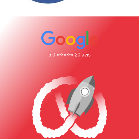
5,0 ⭐⭐⭐⭐⭐ 20 avis