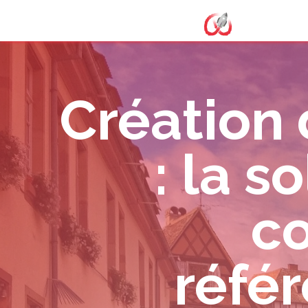
Création
: la s
co
réfé