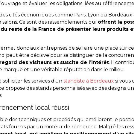
’ouvrage et évaluer les obligations liées au référenceme
des cités économiques comme Paris, Lyon ou Bordeaux 
de salons. Ce sont des rassemblements qui
offrent la poss
 du reste de la France de présenter leurs produits e
permet donc aux entreprises de se faire une place sur c
and peut être décisive pour se distinguer de la concurre
regard des visiteurs et suscite de l’intérêt
. Il contr
 marque et une véritable réputation dans le milieu.
à solliciter les services d’un
standiste à Bordeaux
si vous 
e propose des stands personnalisés avec des designs un
.
érencement local réussi
le des techniques et procédés qui améliorent le positi
tats fournis par un moteur de recherche. Malgré les ress
ent local, qui améliore le positionnement d’un sit