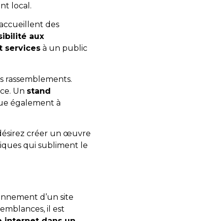
nt local.
accueillent des
ibilité aux
t services
à un public
es rassemblements.
nce. Un
stand
ibue également à
désirez créer un œuvre
iques qui subliment le
onnement d’un site
emblances, il est
e internet dans un