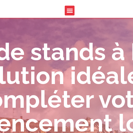
 de stands à
olution idéa
mpléter vo
rencement lo