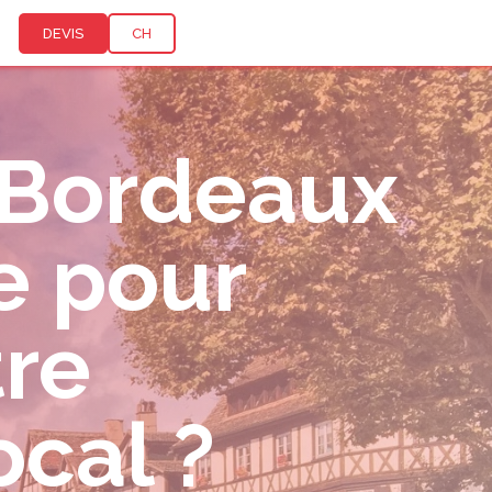
DEVIS
CH
 Bordeaux
le pour
tre
cal ?