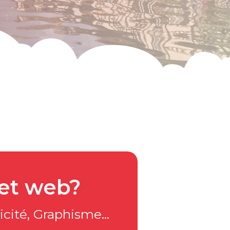
jet web?
cité, Graphisme...