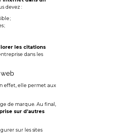
us devez :
ble ;
s ;
iorer les citations
ntreprise dans les
e web
En effet, elle permet aux
age de marque. Au final,
prise sur d’autres
gurer sur les sites