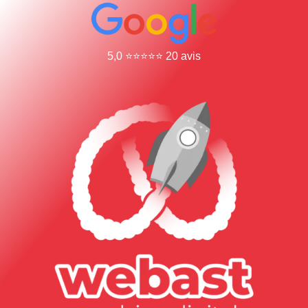
5,0 ⭐⭐⭐⭐⭐ 20 avis