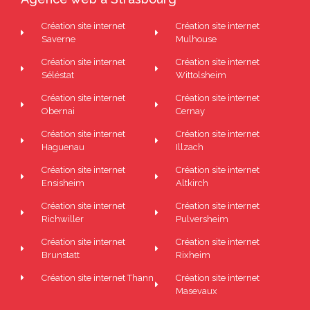
Création site internet
Création site internet
Saverne
Mulhouse
Création site internet
Création site internet
Séléstat
Wittolsheim
Création site internet
Création site internet
Obernai
Cernay
Création site internet
Création site internet
Haguenau
Illzach
Création site internet
Création site internet
Ensisheim
Altkirch
Création site internet
Création site internet
Richwiller
Pulversheim
Création site internet
Création site internet
Brunstatt
Rixheim
Création site internet Thann
Création site internet
Masevaux