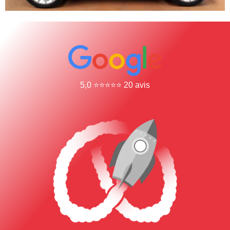
5,0 ⭐⭐⭐⭐⭐ 20 avis