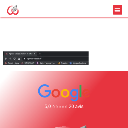
favicon image
wordpress site webast
5,0 ⭐⭐⭐⭐⭐ 20 avis