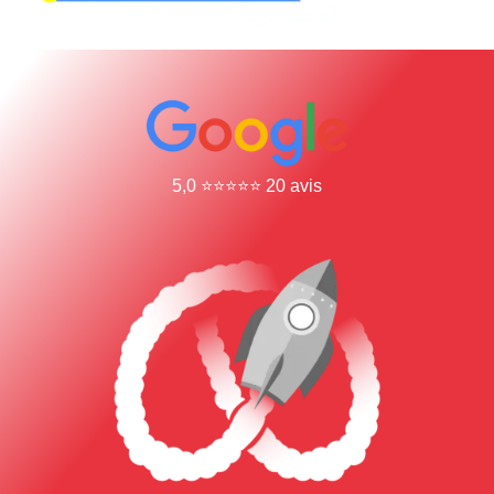
5,0 ⭐⭐⭐⭐⭐ 20 avis