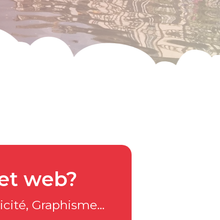
jet web?
cité, Graphisme...