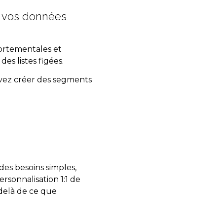
ux vos données
rtementales et
des listes figées.
vez créer des segments
es besoins simples,
sonnalisation 1:1 de
-delà de ce que