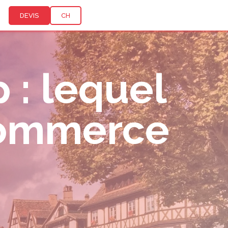
DEVIS
CH
 : lequel
-commerce