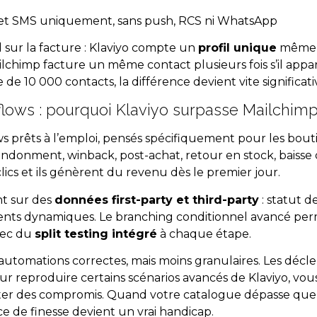
 et SMS uniquement, sans push, RCS ni WhatsApp
d sur la facture : Klaviyo compte un
profil unique
même s
ailchimp facture un même contact plusieurs fois s’il appar
de 10 000 contacts, la différence devient vite significati
 flows : pourquoi Klaviyo surpasse Mailchi
s prêts à l’emploi, pensés spécifiquement pour les bouti
onment, winback, post-achat, retour en stock, baisse de
ics et ils génèrent du revenu dès le premier jour.
nt sur des
données first-party et third-party
: statut de
ments dynamiques. Le branching conditionnel avancé per
vec du
split testing intégré
à chaque étape.
automations correctes, mais moins granulaires. Les dé
Pour reproduire certains scénarios avancés de Klaviyo, vou
er des compromis. Quand votre catalogue dépasse quel
ce de finesse devient un vrai handicap.