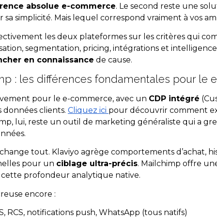
érence absolue e-commerce
. Le second reste une solu
ar sa simplicité. Mais lequel correspond vraiment à vos am
ectivement les deux plateformes sur les critères qui c
on, segmentation, pricing, intégrations et intelligence art
ncher en connaissance
de cause.
imp : les différences fondamentales pour l
tivement pour le e-commerce, avec un
CDP intégré
(Cus
s données clients.
Cliquez ici
pour découvrir comment ex
mp, lui, reste un outil de marketing généraliste qui a gre
années.
 change tout. Klaviyo agrège comportements d’achat, hi
nelles pour un
ciblage ultra-précis
. Mailchimp offre une
s cette profondeur analytique native.
creuse encore :
S, RCS, notifications push, WhatsApp (tous natifs)