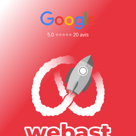
5,0 ⭐⭐⭐⭐⭐ 20 avis