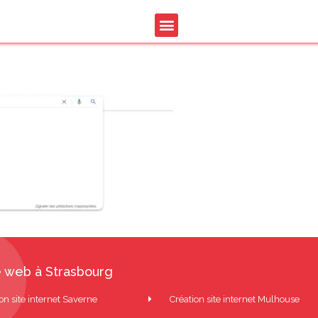
mplete seo longue train
 web à Strasbourg
on site internet Saverne
Création site internet Mulhouse