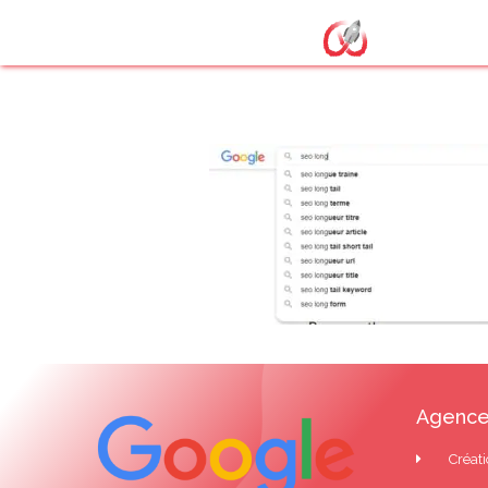
google autoco
Agence
Créati