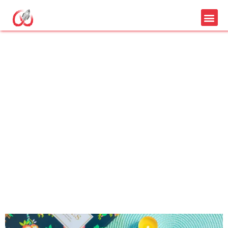
Découvrez les
meilleures offres de
forfait mobile en 2024
pour économiser sur
vos factures avec
l’Agence Webast et ses
partenaires