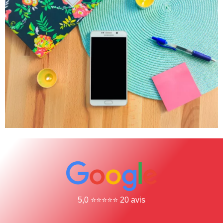
5,0 ⭐⭐⭐⭐⭐ 20 avis