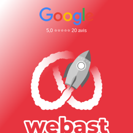
5,0 ⭐⭐⭐⭐⭐ 20 avis