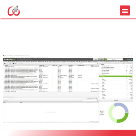
screaming frog outil
seo 2021