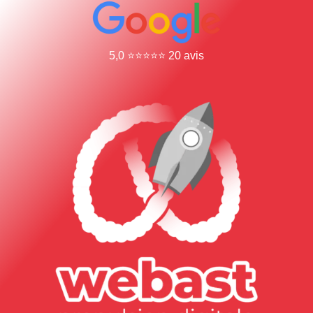
5,0 ⭐⭐⭐⭐⭐ 20 avis