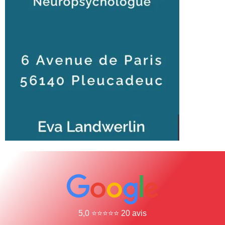
5,0 ⭐⭐⭐⭐⭐ 20 avis