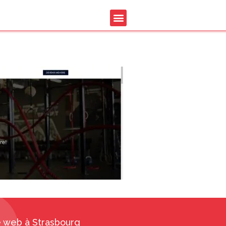
 m2move
 web à Strasbourg