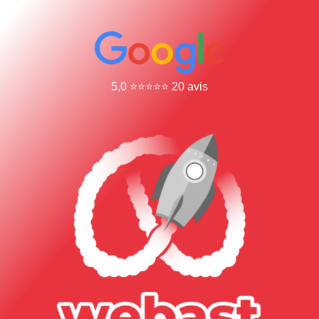
5,0 ⭐⭐⭐⭐⭐ 20 avis