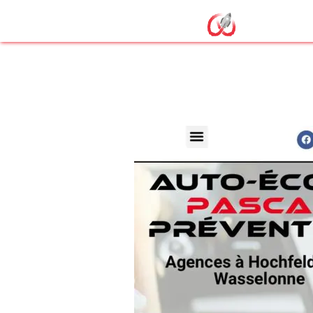
création de si
hochfelden