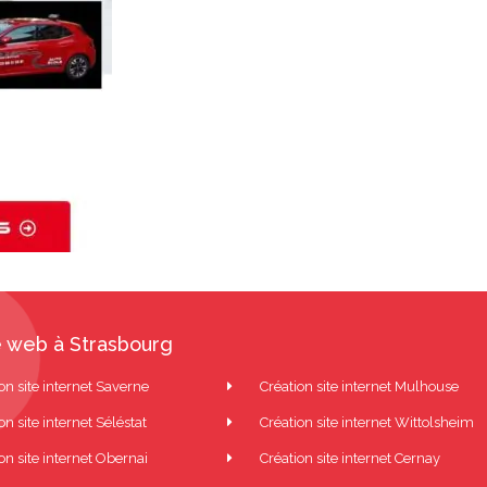
 web à Strasbourg
on site internet Saverne
Création site internet Mulhouse
on site internet Séléstat
Création site internet Wittolsheim
on site internet Obernai
Création site internet Cernay