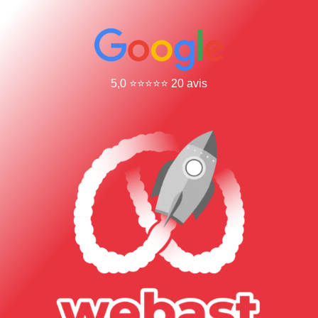
5,0 ⭐⭐⭐⭐⭐ 20 avis