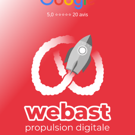
5,0 ⭐⭐⭐⭐⭐ 20 avis