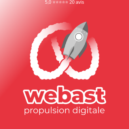
5,0 ⭐⭐⭐⭐⭐ 20 avis