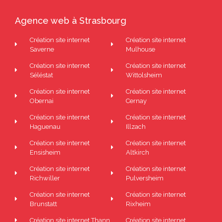
Agence web à Strasbourg
Création site internet
Création site internet
Saverne
Mulhouse
Création site internet
Création site internet
Séléstat
Wittolsheim
Création site internet
Création site internet
Obernai
Cernay
Création site internet
Création site internet
Haguenau
Illzach
Création site internet
Création site internet
Ensisheim
Altkirch
Création site internet
Création site internet
Richwiller
Pulversheim
Création site internet
Création site internet
Brunstatt
Rixheim
Création site internet Thann
Création site internet