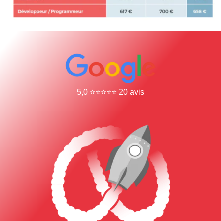
5,0 ⭐⭐⭐⭐⭐ 20 avis