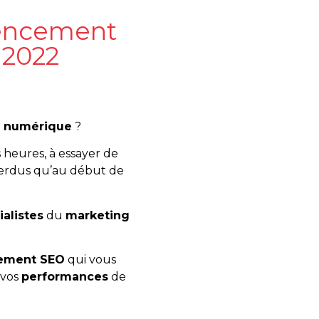
érencement
 2022
g
numérique
?
 heures, à essayer de
perdus qu’au début de
ialistes
du
marketing
ncement SEO
qui vous
vos
performances
de