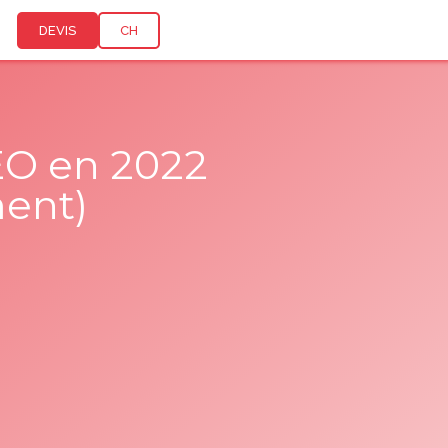
DEVIS
CH
SEO en 2022
ment)