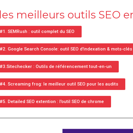
des meilleurs outils SEO en
#1. SEMRush : outil complet du SEO
#2. Google Search Console: outil SEO d'indexation & mots-clés
#3.Sitechecker : Outils de référencement tout-en-un
#4. Screaming frog: le meilleur outil SEO pour les audits
#5. Detailed SEO extention : l'outil SEO de chrome