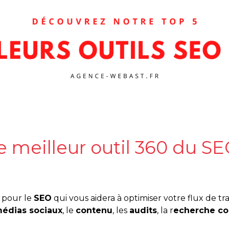
e meilleur outil 360 du S
pour le
SEO
qui vous aidera à optimiser votre flux de tra
édias sociaux
, le
contenu
, les
audits
, la r
echerche co