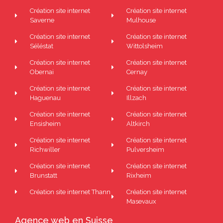
Création site internet
Création site internet
Saverne
Mulhouse
Création site internet
Création site internet
Séléstat
Wittolsheim
Création site internet
Création site internet
Obernai
Cernay
Création site internet
Création site internet
Haguenau
Illzach
Création site internet
Création site internet
Ensisheim
Altkirch
Création site internet
Création site internet
Richwiller
Pulversheim
Création site internet
Création site internet
Brunstatt
Rixheim
Création site internet Thann
Création site internet
Masevaux
Agence web en Suisse