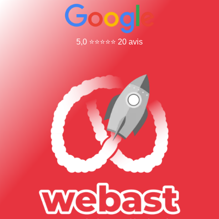
5,0 ⭐⭐⭐⭐⭐ 20 avis