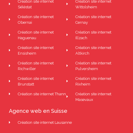
Création site internet
Création site internet
Séléstat
Wittolsheim
Création site internet
Création site internet
Obernai
Cernay
Création site internet
Création site internet
Haguenau
Illzach
Création site internet
Création site internet
Ensisheim
Altkirch
Création site internet
Création site internet
Richwiller
Pulversheim
Création site internet
Création site internet
Brunstatt
Rixheim
Création site internet Thann
Création site internet
Masevaux
Agence web en Suisse
Création site internet Lausanne