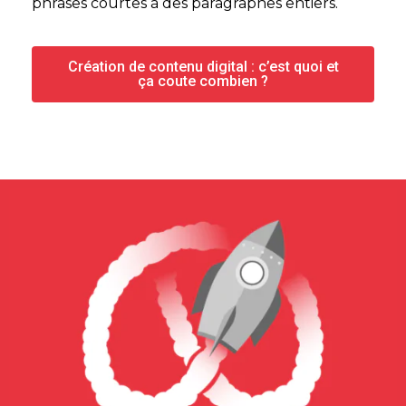
phrases courtes à des paragraphes entiers.
Création de contenu digital : c’est quoi et
ça coute combien ?